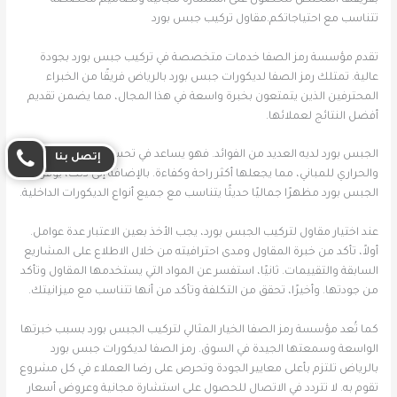
تتناسب مع احتياجاتكم.مقاول تركيب جبس بورد
تقدم مؤسسة رمز الصفا خدمات متخصصة في تركيب جبس بورد بجودة
عالية. تمتلك رمز الصفا لديكورات جبس بورد بالرياض فريقًا من الخبراء
المحترفين الذين يتمتعون بخبرة واسعة في هذا المجال، مما يضمن تقديم
أفضل النتائج لعملائها.
الجبس بورد لديه العديد من الفوائد. فهو يساعد في تحسين العزل الصوتي
إتصل بنا
والحراري للمباني، مما يجعلها أكثر راحة وكفاءة. بالإضافة إلى ذلك، يوفر
الجبس بورد مظهرًا جماليًا حديثًا يتناسب مع جميع أنواع الديكورات الداخلية.
عند اختيار مقاول لتركيب الجبس بورد، يجب الأخذ بعين الاعتبار عدة عوامل.
أولاً، تأكد من خبرة المقاول ومدى احترافيته من خلال الاطلاع على المشاريع
السابقة والتقييمات. ثانيًا، استفسر عن المواد التي يستخدمها المقاول وتأكد
من جودتها. وأخيرًا، تحقق من التكلفة وتأكد من أنها تتناسب مع ميزانيتك.
كما تُعد مؤسسة رمز الصفا الخيار المثالي لتركيب الجبس بورد بسبب خبرتها
الواسعة وسمعتها الجيدة في السوق. رمز الصفا لديكورات جبس بورد
بالرياض تلتزم بأعلى معايير الجودة وتحرص على رضا العملاء في كل مشروع
تقوم به. لا تتردد في الاتصال للحصول على استشارة مجانية وعروض أسعار