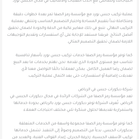
احتياجاتك وتتماشى مع أحدث التقنيات والأساليب في مجال الجبس بورد.
عملية تركيب جبس بورد مع مؤسسة رمز الصفا تمر بعدة خطوات دقيقة
ومتكاملة تبدأ بتقييم المساحة واختيار التصميم المناسب وتنتهي بعملية
التركيب النهائي. نتبع في ذلك معايير عالية من الدقة والجودة لضمان تحقيق
أفضل النتائج. فريقنا مستعد للإجابة على أي استفسارات وتقديم التوجيهات
اللازمة لضمان تحقيق التصميم المثالي.
كما توفر مؤسسة رمز الصفا خدمات تركيب جبس بورد بأسعار تنافسية
تتناسب مع مستوى الجودة الذي نقدمه. نحن نهتم بخدمات ما بعد البيع
لضمان رضا العميل الكامل. يمكن لعملائنا دائمًا التواصل معنا لأي
تعديلات إضافية أو استفسارات حتى بعد اكتمال عملية التركيب.
شركة ديكورات جبس في الرياض
تعد مؤسسة رمز الصفا من الشركات الرائدة في مجال ديكورات الجبس في
الرياض. تُعرف الشركة توفر ديكورات جبس بورد بالرياض بجودة خدماتها
واستمرارية تقديمها لحلول مبتكرة تلبي مختلف احتياجات العملاء.
كما توفر مؤسسة رمز الصفا مجموعة واسعة من الخدمات المتعلقة
بديكورات الجبس، بدءاً من التصميم وصولاً إلى التنفيذ. تشمل خدماتها
تركيب الأسقف الجبسية، زخرفة الجدران، إعداد القوالب الفنية، والعديد من