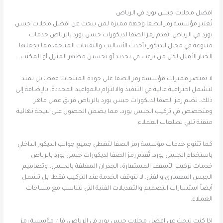
افضل محلات جبس بورد في الرياض
تُعتبر مؤسسة رمز الصفا وجهة مميزة لمن يبحث عن افضل محلات جبس
بورد في الرياض. تُقدم رمز الصفا لديكورات جبس بورد بالرياض خدمات
متنوعة في مجال الديكور بأحدث الأساليب والتقنيات المتاحة، مما يجعلها
الخيار الأمثل لكل من يرغب في تجديد أو تحسين مظهر المنزل أو المكتب.
لا تقتصر مميزات مؤسسة رمز الصفا على جودة المنتجات فقط، بل تمتد
لتشمل احترافية عالية في التنفيذ والالتزام بالمواعيد المحددة. بالإضافة إلى
ذلك، تضم رمز الصفا لديكورات جبس بورد بالرياض فريق عمل ماهر
ومتخصص في تركيب الجبس بورد، مما يضمن الحصول على نتيجة نهائية
متقنة تلبي تطلعات العملاء.
كما تتنوع خدمات مؤسسة رمز الصفا لتغطي جميع جوانب الديكور الداخلي
باستخدام الجبس بورد. تُقدم رمز الصفا لديكورات جبس بورد بالرياض
خدمات تركيب الأسقف المستعارة، الجدران المغلفة بالجبس، وتصاميم
الجبس المعماري والفني. لا تتوقف الخدمة عند التركيب فقط، بل تشمل
أيضاً استشارات التصميم والتعديلات الفنية التي تتناسب مع مساحات
العملاء.
إذا كنت تبحث عن افضل محلات جبس بورد في الرياض، فإن مؤسسة رمز