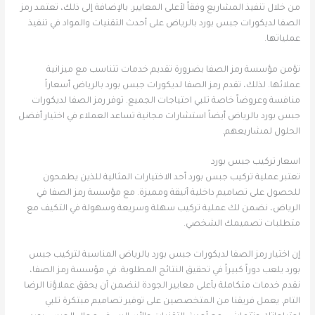
من خلال تنفيذ المشاريع وفقاً لأعلى المعايير. بالإضافة إلى ذلك، تعتمد رمز
الصفا لديكورات جبس بورد بالرياض على أحدث التقنيات والمواد في تنفيذ
عملياتها.
تؤمن مؤسسة رمز الصفا بضرورة تقديم خدمات تتناسب مع ميزانية
عملائها. لذلك، تقدم رمز الصفا لديكورات جبس بورد بالرياض أسعاراً
منافسة وعروضاً خاصة تلبي احتياجات الجميع. توفر رمز الصفا لديكورات
جبس بورد بالرياض أيضاً استشارات مجانية تساعد العملاء في اختيار أفضل
الحلول لمشاريعهم.
اسعار تركيب جبس بورد
تعتبر عملية تركيب جبس بورد أحد الاختيارات المثالية للذين يطمحون
للحصول على تصاميم داخلية أنيقة ومميزة. مع مؤسسة رمز الصفا في
الرياض، نضمن لك عملية تركيب سهلة وسريعة وسهولة في التكيف مع
متطلبات تصميمك الشخصي.
إن اختيار رمز الصفا لديكورات جبس بورد بالرياض المناسبة لتركيب جبس
بورد يلعب دوراً كبيراً في تحقيق النتائج المطلوبة. في مؤسسة رمز الصفا،
نقدم خدمات متكاملة بأعلى معايير الجودة لنضمن أن يحقق عملاؤنا الرضا
التام. يعمل فريقنا من المتخصصين على توفير تصاميم مبتكرة تلبي