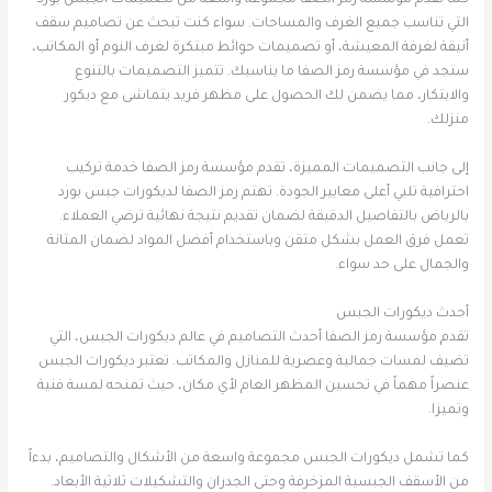
كما تقدم مؤسسة رمز الصفا مجموعة واسعة من تصميمات الجبس بورد
التي تناسب جميع الغرف والمساحات. سواء كنت تبحث عن تصاميم سقف
أنيقة لغرفة المعيشة، أو تصميمات حوائط مبتكرة لغرف النوم أو المكاتب،
ستجد في مؤسسة رمز الصفا ما يناسبك. تتميز التصميمات بالتنوع
والابتكار، مما يضمن لك الحصول على مظهر فريد يتماشى مع ديكور
منزلك.
إلى جانب التصميمات المميزة، تقدم مؤسسة رمز الصفا خدمة تركيب
احترافية تلبي أعلى معايير الجودة. تهتم رمز الصفا لديكورات جبس بورد
بالرياض بالتفاصيل الدقيقة لضمان تقديم نتيجة نهائية ترضي العملاء.
تعمل فرق العمل بشكل متقن وباستخدام أفضل المواد لضمان المتانة
والجمال على حد سواء.
أحدث ديكورات الجبس
تقدم مؤسسة رمز الصفا أحدث التصاميم في عالم ديكورات الجبس، التي
تضيف لمسات جمالية وعصرية للمنازل والمكاتب. تعتبر ديكورات الجبس
عنصراً مهماً في تحسين المظهر العام لأي مكان، حيث تمنحه لمسة فنية
وتميزا.
كما تشمل ديكورات الجبس مجموعة واسعة من الأشكال والتصاميم، بدءاً
من الأسقف الجبسية المزخرفة وحتى الجدران والتشكيلات ثلاثية الأبعاد.