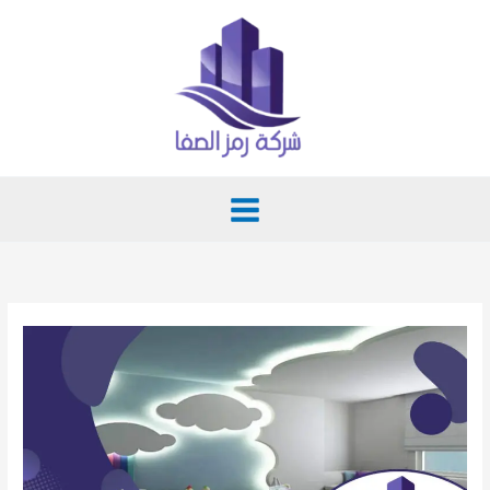
خطي
لى
لمحتوى