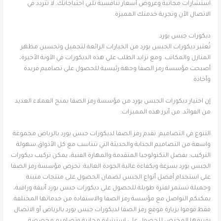
استشارات مجانية وعروض أسعار تنافسية تلبي احتياجاتك. لا تتردد في
الاتصال الآن وتجربة خدمتك المميزة.
ديكورات جبس بورد
تُعتبر ديكورات الجبس بورد من الخيارات الرائعة لتجميل وتحسين مظهر
المنازل والمكاتب. ومع تزايد الطلب على هذه الديكورات في الآونة الأخيرة،
أصبحت مؤسسة رمز الصفا وجهة رئيسية للحصول على تصاميم فريدة
وأخاذة.
إن اختيار ديكورات الجبس بورد من مؤسسة رمز الصفا يمنح العملاء العديد
من الفوائد. من أبرز هذه المميزات:
التنوع في التصاميم: تقدم رمز الصفا لديكورات جبس بورد بالرياض مجموعة
واسعة من التصاميم الجذابة والحديثة التي تتناسب مع كل الأذواق.سهولة
التركيب: بفضل التكنولوجيا المتقدمة والمهارة الفنية، يمكن تركيب ديكورات
الجبس بورد بسرعة وبكفاءة عالية.الجودة العالية: تحرص مؤسسة رمز الصفا
على استخدام أفضل أنواع الجبس لضمان الحصول على منتجات متينة
وجميلة تستمر لفترة طويلة.للحصول على ديكورات جبس بورد أنيقة وراقية،
يمكنكم التواصل مع مؤسسة رمز الصفا والاستفادة من خدماتها المختلفة.
فقط قوموا بزيارة موقع رمز الصفا لديكورات جبس بورد بالرياض أو الاتصال
بفريقها المختص للحصول على استشارة مجانية وتصاميم مخصصة