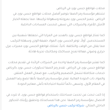
محلات قواطع جبس بورد في الرياض
تشتهر مؤسسة رمز الصفا بتوفير أفضل محلات قواطع جبس بورد في
الرياض. يتميز الجبس بورد بمرونته وسهولة تركيبها، مما يجعله الخيار
الأمثل للأفراد والشركات التي تسعى لتحديث المساحات الداخلية.
كما تمتاز قواطع جبس بورد بالعديد من المزايا التي تجعلها شعبية بين
المستخدمين. أولاً، توفر الجبس بورد المواد خفيفة الوزن وسهلة التركيب
مما يقلل من الوقت والتكلفة. ثانياً، تمتلك قواطع الجبس بورد مميزات عزل
حراري وصوتي فعالة تمنح مساكنك ومكاتبك تجربة هادئة.
كما تعتبر مؤسسة رمز الصفا واحدة من الشركات الرائدة في تقديم محلات
قواطع جبس بورد في الرياض. تقدم رمز الصفا لديكورات جبس بورد بالرياض
خدمات متكاملة تشمل التصميم والتركيب، مع ضمان العمل المتقن
والمواد ذات الجودة العالية. تفخر مؤسسة رمز الصفا بأنها تضع رضا العميل
في المقام الأول، وتسعى دائماً لتلبية احتياجاته بأعلى معايير الجودة.
إذا كنت تبحث عن تحديث مساحتك باستخدام قواطع جبس بورد، لا تتردد في
الاتصال بمؤسسة رمز الصفا. نحن هنا لمساعدتك وتحقيق رؤيتك للديكور
الداخلي المثالي.
شركة تركيب جبس بالرياض