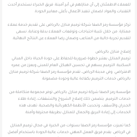
للعملاء الاطمئنان إلى أن منازلهم في أيدٍ أمينة. فريق الخبراء نستخدم أحدث
التقنيات والمواد لضمان تنفيذ الأعمال بأعلى معايير الجودة.
تركز مؤسسة رمز الصفا شركة ترميم منازل بالرياض على تقديم خدمة عملاء
ممتازة. من خلال تلبية احتياجات وتوقعات العملاء بدقة وعناية، نسعى
لتقديم تجربة خالية من المتاعب وضمان رضا العملاء عن النتائج النهائية.
إصلاح منازل بالرياض
ترميم المنازل يعتبر خطوة ضرورية للحفاظ على جودة الحياة داخل المباني
السكنية. الترميم يسهم في تحسين الهيكل العام للمبنى ويعزز من عمره
الافتراضي. وفي مدينة الرياض، تقدم مؤسسة رمز الصفا شركة ترميم منازل
بالرياض خدمات الترميم بكفاءة عالية وجودة مضمونة.
مؤسسة رمز الصفا شركة ترميم منازل بالرياض توفر مجموعة متكاملة من
خدمات الترميم. يتضمن ذلك إصلاح الشروخ والتشققات، إعادة طلاء
الجدران والأسقف، وتحديث الأنظمة الكهربائية والصحية. تهدف هذه
الخدمات إلى إعادة البريق والجمال للمنازل بطريقة محترفة وآمنة.
كما تميزت مؤسسة رمز الصفا بسنوات من الخبرة في مجال ترميم المنازل
في الرياض. يقدم فريق العمل المهني خدمات عالية الجودة باستخدام أفضل