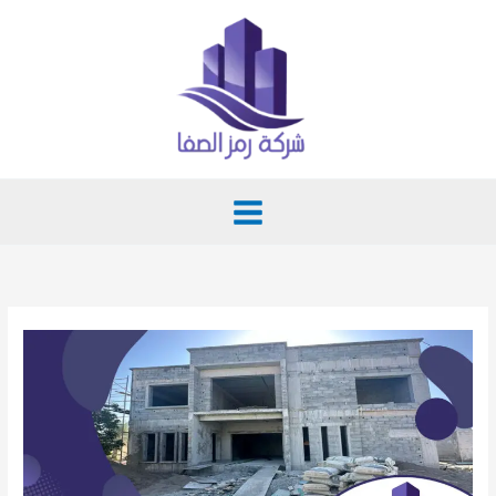
خطي
لى
لمحتوى