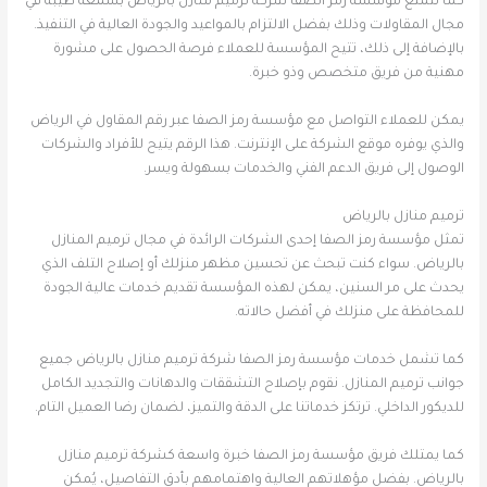
كما تتمتع مؤسسة رمز الصفا شركة ترميم منازل بالرياض بسمعة طيبة في
مجال المقاولات وذلك بفضل الالتزام بالمواعيد والجودة العالية في التنفيذ.
بالإضافة إلى ذلك، تتيح المؤسسة للعملاء فرصة الحصول على مشورة
مهنية من فريق متخصص وذو خبرة.
يمكن للعملاء التواصل مع مؤسسة رمز الصفا عبر رقم المقاول في الرياض
والذي يوفره موقع الشركة على الإنترنت. هذا الرقم يتيح للأفراد والشركات
الوصول إلى فريق الدعم الفني والخدمات بسهولة ويسر.
ترميم منازل بالرياض
تمثل مؤسسة رمز الصفا إحدى الشركات الرائدة في مجال ترميم المنازل
بالرياض. سواء كنت تبحث عن تحسين مظهر منزلك أو إصلاح التلف الذي
يحدث على مر السنين، يمكن لهذه المؤسسة تقديم خدمات عالية الجودة
للمحافظة على منزلك في أفضل حالاته.
كما تشمل خدمات مؤسسة رمز الصفا شركة ترميم منازل بالرياض جميع
جوانب ترميم المنازل. نقوم بإصلاح التشققات والدهانات والتجديد الكامل
للديكور الداخلي. ترتكز خدماتنا على الدقة والتميز، لضمان رضا العميل التام.
كما يمتلك فريق مؤسسة رمز الصفا خبرة واسعة كشركة ترميم منازل
بالرياض. بفضل مؤهلاتهم العالية واهتمامهم بأدق التفاصيل، يُمكن