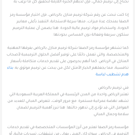
تحتاج إلى ترميم جمالي، فإن لديهم الخبرة اللازمة لتحقيق كل ما ترغب به.
إذا كنت تبحث عن رقم شركة ترميم منازل بالرياض، فإن اختيار مؤسسة رمز
الصفا يمنحك عدة ميزات، منها سرعة الاستجابة، التنفيذ بأعلى معايير
الجودة، واستخدام مواد ترميم عالية الجودة. هذا يضمن أن عملية الترميم
ستكون سريعة وفعالة دون المساس بجودتها.
كما تشتهر مؤسسة رمز الصفا شركة ترميم منازل بالرياض بفرقها المهنية
والمتخصصة، والتي تعمل دائمًا على توفير أفضل الحلول الترميمية لأصحاب
المنازل في الرياض. كما أنهم يحرصون على تقديم خدمات متكاملة بأسعار
تنافسية، مما يجعلهم الخيار الأمثل لكل من يبحث عن ترميم موثوق به.
بناء
هدم تشطيب لياسة
فني ترميم بالرياض
تعتبر الرياض واحدة من المدن الرئيسية في المملكة العربية السعودية التي
تشهد نهضة عمرانية مستمرة. مع مرور الوقت، تتعرض المباني للعديد من
العوامل التي قد تؤدي إلى تدهور حالتها. هنا تبرز أهمية الترميم لضمان
سلامة وجمال المباني.
مؤسسة رمز الصفا تعتبر من أبرز المؤسسات المتخصصة في تقديم خدمات
الترميم في الرياض. سواء كان المبنى يعاني من تشققات، تسربات مائية، أو