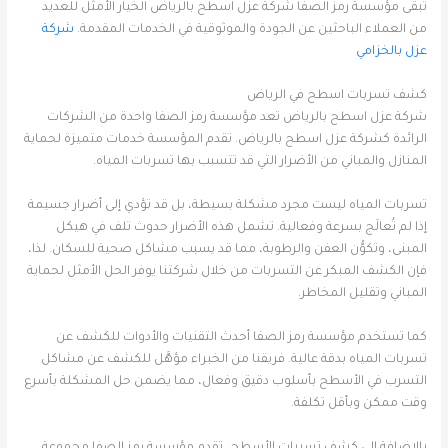
تبقى مؤسسة رمز الصفا شركة عزل اسطح بالرياض الخيار الأمثل للعديد
من العملاء الباحثين عن الجودة والموثوقية في الخدمات المقدمة.
شركة
عزل بالخزامي
كشف تسربات اسطح في الرياض
شركة عزل اسطح بالرياض تعد مؤسسة رمز الصفا واحدة من الشركات
الرائدة كشركة عزل اسطح بالرياض. تقدم المؤسسة خدمات متميزة لحماية
المنازل والمباني من الأضرار التي قد تتسبب بها تسربات المياه.
تسربات المياه ليست مجرد مشكلة بسيطة، بل قد تؤدي إلى أضرار جسيمة
إذا لم تُعالَج بسرعة وفعالية. تشمل هذه الأضرار حدوث تلف في هيكل
المبنى، وتكوُّن العفن والرطوبة، مما قد يسبب مشاكل صحية للسكان. لذا،
فإن الكشف المبكر عن التسربات من خلال شركتنا يوفر الحل الأمثل لحماية
المباني وتقليل المخاطر.
كما تستخدم مؤسسة رمز الصفا أحدث التقنيات والأدوات للكشف عن
تسربات المياه بدقة عالية. فريقنا من الخبراء مؤهَّل للكشف عن مشاكل
التسرب في الأسطح بأسلوب دقيق وفعال، مما يضمن حل المشكلة بأسرع
وقت ممكن وبأقل تكلفة.
بالإضافة إلى كشف تسربات الأسطح، تقدم مؤسسة رمز الصفا مجموعة