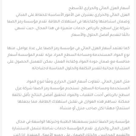
أسعار العزل المائي والحراري للأسطح
العزل المائي والحراري يعتبران من الأمور الأساسية للحفاظ على المباني
وضمان استدامتها وكفاءتها في استهلاك الطاقة. تقدم مؤسسة رمز الصفا
شركة عزل اسطح بالرياض خدمات متميزة في هذا المجال، حيث تسعى
دائمًا لتقديم أفضل الحلول والأسعار.
كما تعتمد أسعار العزل المائي في مؤسسة رمز الصفا على عدة عوامل، منها
نوع المواد المستخدمة ومساحة السطح المراد عزله. تقدم المؤسسة أسعار
منافسة مع ضمان جودة المواد وكفاءة العمل. يمكن للعميل الحصول على
استشارة مجانية لتقدير التكلفة والحلول المناسبة لاحتياجاته.
مثل العزل المائي، تتفاوت أسعار العزل الحراري وفقًا لنوع المواد
المستخدمة ومساحة السطح. تستخدم مؤسسة رمز الصفا شركة عزل
اسطح بالرياض أحدث التقنيات والمواد لتحقيق أفضل النتائج بأقل تكلفة
ممكنة. تساهم هذه العوازل في تقليل استهلاك الطاقة، مما يجعلها
استثمارًا مهمًا لكل صاحب منزل أو منشأة.
مؤسسة رمز الصفا تتميز بسمعتها الطيبة وخبرتها الواسعة في مجال
العزل المائي والحراري. تقدم المؤسسة خدمات شاملة تشمل الاستشارة
والتقييم المجانيين، وكذلك الضمان على جميع الأعمال المنفذة. إذا كنت