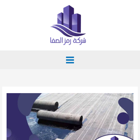
خطي
لى
لمحتوى