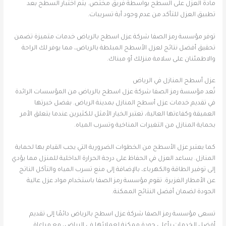
مادة العزل على السطح بواسطة فريق مختص. يتم اختبار السطح بعد
تطبيق العزل للتأكد من عدم وجود أية تسريبات.
توفر مؤسسة رمز الصفا شركة عزل اسطح بالرياض خدمات متميزة تضمن
تحقيق أفضل نتائج لعزل الأسطح المبلطة بالرياض، مما يوفر لك الراحة
والاطمئنان على سلامة منزلك أو مبناك.
عزل أسطح المنازل في الرياض
تُعد مؤسسة رمز الصفا شركة عزل اسطح بالرياض من المؤسسات الرائدة
في تقديم خدمات عزل أسطح المنازل بمدينة الرياض. بفضل خبرتها
العميقة وكفاءتها العالية، تعتبر الخيار الأمثل للكثيرين عندما يتعلق الأمر
بحماية المنازل من التغيرات المناخية وتسرب المياه.
كما يعتبر عزل الأسطح من الخطوات الضرورية التي يجب القيام بها لحماية
المنازل. يساعد العزل في الحفاظ على درجة الحرارة الداخلية للمنزل مما يؤدي
إلى توفير الطاقة والكهرباء، بالإضافة إلى منع تسرب المياه والتآكل الناتج
عن الأمطار الغزيرة. تقوم مؤسسة رمز الصفا باستخدام مواد عزل عالية
الجودة لضمان أفضل النتائج الممكنة.
تسعى مؤسسة رمز الصفا شركة عزل اسطح بالرياض دائمًا إلى تقديم
أفضل الخدمات بأعلى جودة ممكنة لعملائها في الرياض، مع مراعاة