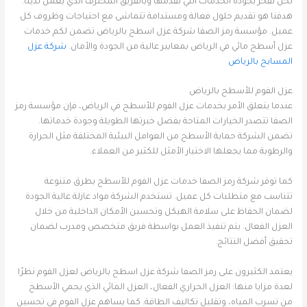
نحن نفخر بجودة الخدمات التي نقدمها وبالفريق المحترف الذي يعمل لدينا.
هدفنا هو تقديم حلول فعالة ومستدامة تتماشى مع احتياجات وظروف كل
عميل. مؤسسة رمز الصفا شركة عزل اسطح بالرياض تضمن لكم خدمات
عزل أسطح مائي في الرياض بمعايير عالية من الجودة والأمان.
شركة عزل
المسابح بالرياض
عزل الفوم للأسطح بالرياض
عندما يتعلق الأمر بخدمات عزل الفوم للأسطح في الرياض، فإن مؤسسة رمز
الصفا تتصدر الخيارات المتاحة بفضل خبرتها الطويلة وجودة خدماتها.
تضمن الشركة حماية الأسطح من العوامل البيئية المختلفة مثل الحرارة
والرطوبة مما يجعلها الاختيار الأمثل للكثير من العملاء.
كما توفر شركة رمز الصفا خدمات عزل الفوم للأسطح بطرق متنوعة
تتناسب مع متطلبات كل عميل. تستخدم الشركة مواد عازلة عالية الجودة
لضمان الحفاظ على سلامة الهيكل وتحسين الأمكان الداخلية من خلال
العزل الفعال. يتم تنفيذ العمل بواسطة فريق متخصص ومدرب لضمان
تحقيق أفضل النتائج.
يعتمد الكثيرون على رمز الصفا شركة عزل اسطح بالرياض لعزل الفوم نظرًا
لعدة مزايا منها: العزل الحراري الفعال، العزل المائي الذي يحمي الأسطح
من تسرب المياه، وتقليل تكاليف الطاقة. كما يساهم عزل الفوم في تحسين