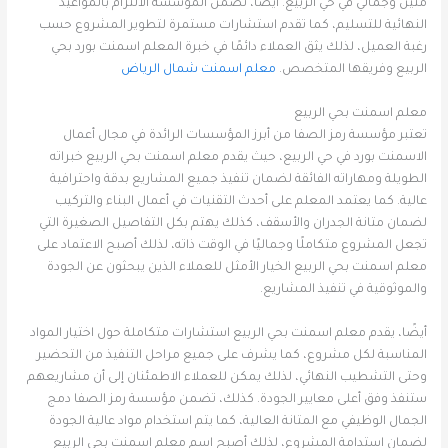
متين وجمالي في حي الربيع. أيضًا، تضمن المؤسسة الالتزام بالمواعيد
النهائية للتسليم، كما تقدم استشارات مستمرة لتطوير المشروع حسب
رغبة العميل، لذلك يثق العملاء دائمًا في خبرة المعلم اسمنت بورد بحي
الربيع وفريقها المتخصص.
معلم اسمنت شمال الرياض
معلم اسمنت بحي الربيع
تعتبر مؤسسة رمز الصفا من أبرز المؤسسات الرائدة في مجال أعمال
الاسمنت بورد في حي الربيع، حيث يقدم معلم اسمنت بحي الربيع خبراته
الطويلة ومهاراته الفائقة لضمان تنفيذ جميع المشاريع بدقة واحترافية
عالية. كما يعتمد المعلم على أحدث التقنيات في أعمال البناء والتركيب
لضمان متانة الجدران والأسقف، كذلك يهتم بكل التفاصيل الصغيرة التي
تجعل المشروع متكاملًا وجماليًا في الوقت ذاته، لذلك أصبح الاعتماد على
معلم اسمنت بحي الربيع الخيار الأمثل للعملاء الذين يبحثون عن الجودة
والموثوقية في تنفيذ المشاريع.
أيضًا، يقدم معلم اسمنت بحي الربيع استشارات متكاملة حول اختيار المواد
المناسبة لكل مشروع، كما يشرف على جميع مراحل التنفيذ من التحضير
وحتى التشطيب النهائي، لذلك يمكن للعملاء الاطمئنان إلى أن مشاريعهم
ستنفذ وفق أعلى معايير الجودة. كذلك، تضمن مؤسسة رمز الصفا دمج
الجمال الوظيفي مع المتانة العالية، كما يتم استخدام مواد عالية الجودة
لضمان استدامة المشروع، لذلك أصبح اسم معلم اسمنت بحي الربيع