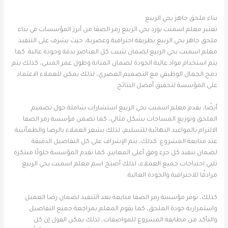
بناء ملحق جاهز بحي الربيع
تعتبر معلم اسمنت بورد بحي الربيع رمز الصفا من أبرز المؤسسات في بناء
ملحق جاهز بحي الربيع بطريقة احترافية وعصرية، حيث يشرف على التنفيذ
معلم اسمنت بحي الربيع لضمان تثبيت كل العناصر بدقة وجودة عالية. كما
يتم استخدام مواد عالية الجودة لضمان المتانة وطول عمر المبنى، كذلك يتم
دمج الجمال الوظيفي مع التصميم العصري، لذلك يمكن للعملاء الاعتماد
على المؤسسة لتحقيق أفضل النتائج.
أيضًا، يقدم معلم اسمنت بحي الربيع استشارات شاملة حول تصميم
الملحق وتوزيع المساحات بشكل مثالي، كما تضمن مؤسسة رمز الصفا
الالتزام بالمواعيد النهائية للتسليم، لذلك يشعر العملاء بالرضا والطمأنينة
عند متابعة المشروع. كذلك، يتم الإشراف على كل التفاصيل الدقيقة
لضمان تنفيذ كل جزء وفق أعلى المعايير، كما تقدم المؤسسة حلولًا مبتكرة
تلبي احتياجات جميع العملاء، لذلك أصبح اسم معلم اسمنت بحي الربيع
مرادفًا للاحترافية والجودة العالية.
كذلك، توفر مؤسسة رمز الصفا متابعة بعد التنفيذ لضمان رضا العميل
واستمرارية جودة الملحق، كما يقوم المعلم بمراجعة جميع التفاصيل
والتأكد من مطابقة المشروع للمواصفات، لذلك يمكن القول إن كل