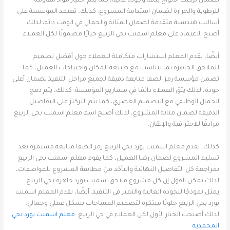
لضمان تركيب الألواح بدقة وجودة عالية، كما يتم اختيار مواد مقاومة
للرطوبة والحرارة لضمان استدامة المشروع. كذلك، تعتمد المؤسسة على
أساليب هندسية متقدمة لضمان المتانة والجمال في الوقت ذاته، لذلك
أصبح الاعتماد على معلم اسمنت بحي الربيع خيارًا مضمونًا لكل العملاء.
أيضًا، يقدم المعلم استشارات متكاملة للعملاء حول أفضل تصميم
للملاحق الجاهزة بما يتناسب مع طبيعة المكان واحتياجات العميل، كما
تضمن مؤسسة رمز الصفا متابعة دقيقة لجميع مراحل التنفيذ لضمان أعلى
جودة، لذلك يثق العملاء دائمًا في مشاريع المؤسسة. كذلك، يتم دمج
الجمال الوظيفي مع التصميم العصري، كما يتم التركيز على التفاصيل
الدقيقة لضمان متانة المشروع، لذلك أصبح اسم معلم اسمنت بحي الربيع
مرادفًا للاحترافية والإتقان.
كذلك، تقدم معلم اسمنت بورد بحي الربيع رمز الصفا متابعة مستمرة بعد
تسليم المشروع لضمان رضا العميل، كما يقوم معلم اسمنت بحي الربيع
بمراجعة كل التفاصيل النهائية والتأكد من مطابقة المشروع للمواصفات،
لذلك يمكن القول إن كل مشروع ملاحق اسمنت بورد جاهزة بحي الربيع
يمثل نموذجًا للجودة العالية والتميز في التنفيذ. أيضًا، تقدم المعلم اسمنت
بورد بحي الربيع حلولًا مبتكرة لتصميم المساحات بشكل عملي وجمالي،
لذلك أصبحت الخيار الأول لكل العملاء في حي الربيع.
معلم اسمنت بورد بحي
المحمدية