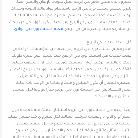
مشروع بناء ملحق جاهز بحي الربيع يمثل نموذجًا للإتقان والتميز. أيضًا،
تلتزم المعلم اسمنت بورد بحي الربيع باستخدام مواد عالية الجودة وتقنيات
تركيب متقدمة، كما يتم دمج التصميم العصري مع المتانة العالية، لذلك
أصبحت معلم اسمنت بورد بحي الربيع رمز الصفا الخيار الأول لكل من يبحث
عن مشاريع متينة وعصرية في حي الربيع.
معلم اسمنت بورد بحي الوادي
فني اسمنت بورد بحي الربيع
تعتبر معلم اسمنت بورد بحي الربيع رمز الصفا من المؤسسات الرائدة في
تقديم خدمات فني اسمنت بورد بحي الربيع، حيث يتمتع الفني بخبرة طويلة
ومهارة عالية في تركيب ألواح الاسمنت بورد على الجدران والأسقف بكفاءة
فائقة. كما يشرف على العمل معلم تركيب اسمنت بورد بحي الربيع لضمان
الالتزام بأعلى معايير الجودة والدقة، كذلك يهتم الفني بكل التفاصيل
الصغيرة لضمان أن يكون المشروع متينًا وجماليًا في الوقت ذاته، لذلك
أصبح الاعتماد على فني اسمنت بورد بحي الربيع خيارًا موثوقًا لكل العملاء
الباحثين عن الاحترافية.
أيضًا، يقدم فني اسمنت بورد بحي الربيع استشارات متكاملة للعملاء حول
اختيار أنواع الألواح وتقنيات التركيب المثالية لكل مشروع، كما تضمن معلم
اسمنت بورد بحي الربيع رمز الصفا متابعة جميع مراحل التنفيذ لضمان
التثبيت المثالي ونتائج دقيقة، لذلك يمكن الاطمئنان إلى أن كل مشروع
سينفذ وفق أعلى معايير الجودة. كذلك، تعتمد المؤسسة على مواد عالية