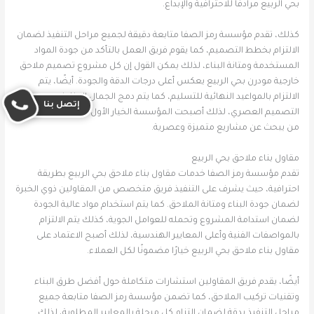
بحي الربيع مرادفًا للاحترافية والإبداع.
كذلك، تقدم مؤسسة رمز الصفا متابعة دقيقة لجميع مراحل التنفيذ لضمان
الالتزام بخطط التصميم، كما يقوم فريق العمل بالتأكد من جودة المواد
المستخدمة ومتانة البناء، لذلك يمكن القول إن كل مشروع تصميم ملاحق
خارجية مودرن بحي الربيع يعكس أعلى درجات الدقة والجودة. أيضًا، يتم
الالتزام بالمواعيد النهائية للتسليم، كما يتم دمج الجمال الوظيفي مع
إتصل بنا
التصميم العصري، لذلك أصبحت المؤسسة الخيار الأول في حي الربيع لكل
من يبحث عن مشاريع متميزة وعصرية.
مقاول بناء ملاحق بحي الربيع
تقدم مؤسسة رمز الصفا خدمات مقاول بناء ملاحق بحي الربيع بطريقة
احترافية، حيث يشرف على التنفيذ فريق متخصص من المقاولين ذوي الخبرة
لضمان جودة البناء ومتانة الملاحق. كما يتم استخدام مواد عالية الجودة
لضمان استدامة المشروع وتحمله للعوامل الجوية، كذلك يتم الالتزام
بالمواصفات الفنية وأعلى المعايير الهندسية، لذلك أصبح الاعتماد على
مقاول بناء ملاحق بحي الربيع خيارًا مضمونًا لكل العملاء.
أيضًا، يقدم فريق المقاولين استشارات متكاملة حول أفضل طرق البناء
وتقنيات تركيب الملاحق، كما تضمن مؤسسة رمز الصفا متابعة جميع
مراحل التنفيذ بدقة لضمان التزام كل مرحلة بالمعايير المطلوبة، لذلك