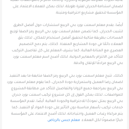
عالية الجودة مقاومة للرطوبة والحرارة، وكذلك الالتزام بالمواصفات الفنية
لضمان استدامة الجدران لفترة طويلة، لذلك يمكن للعملاء الاعتماد على
المؤسسة لتحقيق مشاريع احترافية ومتينة.
أيضًا، يقدم معلم اسمنت بورد بحي الربيع استشارات حول أفضل الطرق
لتثبيت الجدران، كما تضمن معلم اسمنت بورد بحي الربيع رمز الصفا توزيع
المساحات بطريقة مثالية لتحقيق أفضل استخدام للمكان، لذلك يثق
العملاء دائمًا في جودة المشاريع المنفذة. كذلك، يتم دمج التصميم
العصري مع المتانة العالية، كما يشرف المعلم على كل تفاصيل التركيب
للتأكد من الالتزام بالمعايير الدولية، لذلك أصبح اسم معلم اسمنت بورد
بحي الربيع مرادفًا للإتقان والدقة.
كذلك، تتيح معلم اسمنت بورد بحي الربيع رمز الصفا متابعة ما بعد التنفيذ
لضمان رضا العميل واستمرارية جودة الجدران، كما يقوم معلم اسمنت بورد
بحي الربيع بمراجعة جميع الزوايا والتفاصيل للتأكد من مطابقة المشروع
للمواصفات، لذلك يمكن القول إن كل مشروع تركيب اسمنت بورد جدران
بحي الربيع يمثل نموذجًا للاحترافية والجودة العالية. أيضًا، تقدم المؤسسة
خدمات تركيب بأسعار مناسبة دون التأثير على جودة المواد أو التنفيذ، كما
يتم مراعاة رغبات العميل واحتياجاته، لذلك أصبح الاعتماد على المؤسسة
خيارًا مضمونًا لكل العملاء.
معلم جبس بالرياض