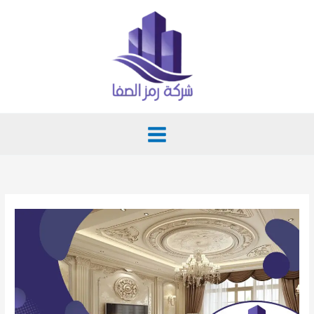
خطي
لى
لمحتوى