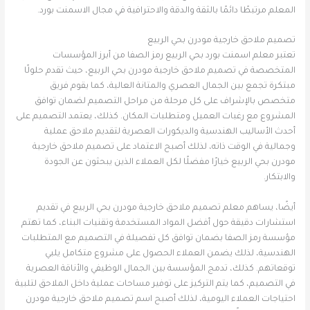
المعلم مرتبطًا دائمًا بالثقة والدقة والاحترافية في مجال الاسمنت بورد.
تصميم ملاحق خارجية مودرن بحي الربيع
تعتبر معلم اسمنت بورد بحي الربيع رمز الصفا من أبرز المؤسسات
المتخصصة في تصميم ملاحق خارجية مودرن بحي الربيع، حيث تقدم حلولًا
مبتكرة تجمع بين الجمال العصري والمتانة العالية، كما يقوم فريق
متخصص بالإشراف على كل مرحلة من مراحل التصميم لضمان توافق
المشروع مع رغبات العميل ومتطلبات المكان. كذلك، يعتمد التصميم على
أحدث الأساليب الهندسية والديكورات العصرية لتقديم ملاحق عملية
وجمالية في الوقت ذاته، لذلك أصبح الاعتماد على تصميم ملاحق خارجية
مودرن بحي الربيع خيارًا مفضلًا لكل العملاء الذين يبحثون عن الجودة
والابتكار.
أيضًا، يساهم معلم تصميم ملاحق خارجية مودرن بحي الربيع في تقديم
استشارات دقيقة حول أفضل المواد المستخدمة وتقنيات البناء، كما تهتم
مؤسسة رمز الصفا بضمان توافق كل تفصيلة في التصميم مع المتطلبات
الهندسية، لذلك يضمن العملاء الحصول على مشروع متكامل يلبي
توقعاتهم. كذلك، تدمج المؤسسة بين الجمال الوظيفي والأناقة العصرية
في التصميم، كما يتم التركيز على توفير مساحات عملية داخل الملاحق لتلبية
احتياجات العملاء اليومية، لذلك أصبح اسم تصميم ملاحق خارجية مودرن