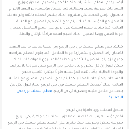
أيضًا، يقدم المعلم استشارات متكاملة حول تصميم الملاحق وتوزيع
المساحات بطريقة عملية وجمالية، كما تضمن مؤسسة رمز الصفا الالتزام
بالجدول الزمني المحدد لكل مشروع، لذلك يشعر العملاء بالثقة والراحة عند
التعامل مع المؤسسة. كذلك، يتم دمج التصميم العصري مع المتانة
العالية، كما يشرف معلم اسمنت بحي الربيع على جميع التفاصيل لضمان
جودة العمل ورضا العميل، لذلك أصبح اسمه مرادفًا للإتقان والدقة.
كذلك، تتيح معلم اسمنت بورد بحي الربيع رمز الصفا متابعة ما بعد التنفيذ
لضمان رضا العميل واستمرارية جودة الملاحق، كما يقوم المعلم بمراجعة
جميع الزوايا والتفاصيل للتأكد من مطابقة المشروع للمواصفات، لذلك
يمكن القول إن كل مشروع بناء ملاحق بحي الربيع يمثل نموذجًا للاحترافية
والجودة العالية. أيضًا، تقدم المؤسسة حلولًا مبتكرة تناسب جميع
المساحات واحتياجات العملاء، كما يتم دمج التصميم العصري مع المتانة
العالية، لذلك أصبحت المعلم اسمنت بورد بحي الربيع الخيار الأول لكل من
يبحث عن ملاحق متينة وعصرية في حي الربيع.
معلم اسمنت بورد بحي
الرحمانية
ملاحق اسمنت بورد جاهزة بحي الربيع
تقدم مؤسسة رمز الصفا خدمات ملاحق اسمنت بورد جاهزة بحي الربيع
بطريقة مبتكرة وسريعة، حيث يشرف على التنفيذ معلم اسمنت بحي الربيع