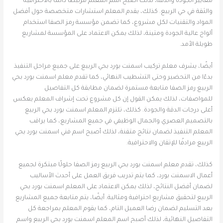
معايير الجودة والدقة، لذلك أصبح اسم المعلم مرتبطًا دائمًا بالاحترافية
والثقة في حي الربيع. كذلك، يقدم المعلم استشارات متخصصة حول أفضل
المواد والتقنيات لكل مشروع، كما تضمن مؤسسة رمز الصفا استخدام
ألواح عالية الجودة ومتينة، لذلك يمكن الاعتماد على المؤسسة لمشاريع
طويلة الأمد.
أيضًا، يشرف معلم تركيب اسمنت بورد بحي الربيع على جميع مراحل التنفيذ
بدءًا من التحضير وحتى التشطيب النهائي، كما تقدم معلم اسمنت بورد بحي
الربيع رمز الصفا متابعة مستمرة لضمان مطابقة كل التفاصيل
للمواصفات، لذلك يمكن القول إن كل مشروع تحت إشراف المعلم يعكس
أعلى درجات الدقة والجودة. كذلك، تلتزم المعلم اسمنت بورد بحي الربيع
بالتصميم العصري والجمال الوظيفي في جميع المشاريع، كما يراقب
المعلم التنفيذ لضمان نتائج متقنة، لذلك أصبح اسم فني اسمنت بورد بحي
الربيع مرادفًا للإتقان والاحترافية.
كذلك، تقدم معلم اسمنت بورد بحي الربيع رمز الصفا حلولًا مبتكرة لجميع
أعمال الاسمنت بورد، كما يتم تدريب فريق العمل على أحدث الأساليب
لضمان أفضل النتائج، لذلك يمكن الاعتماد على المعلم اسمنت بورد بحي
الربيع لتحقيق مشاريع احترافية ومثالية. أيضًا، يتم متابعة جميع المشاريع
بعد التسليم لضمان رضا العميل التام، كما يقوم المعلم بمراجعة كل
التفاصيل النهائية، لذلك أصبح اسم المعلم اسمنت بورد بحي الربيع واسم