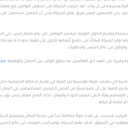
ترافية وسريعة في آن واحد. لقد حرصت الشركة على تسهيل التواصل مع عملائ
بورد بحي الياسمين ضمن فريق عمل الشركة يعني أن العميل سيحصل على خدم
الاستجابة وتقديم الحلول الفورية، فبمجرد التواصل على رقم معلم جبس بحي ا
ضًا توفر الشركة ضمانًا على جميع أعمالها كدليل على ثقتها بجودة ما تقد
ة والإتقان في عالم الجبس والديكورات.
وقدرة على تنفيذ أدق التفاصيل بما يحقق التوازن بين الجمال والوظيفة.
معل
اسية التي تعتمد عليها مؤسسة رمز الصفا في تقديم خدماتها الاحترافية داخل
رمز الصفا على أن تضم فريقًا من أفضل الحرفيين المتخصصين في أعمال ال
ل التصاميم وفقًا لأعلى معايير الجودة والإتقان. لذلك أصبح معلم جبس بورد ب
 مكتبه أو فيلته.
 التركيب فحسب، بل تقدم حلولًا متكاملة تبدأ من دراسة المكان وتصميم الشك
 المتوفرة في الأسواق. كذلك تهتم الشركة بتوفير أحدث التقنيات في عالم الج