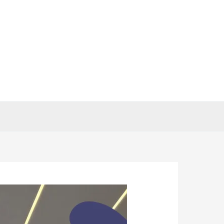
خطي
لى
لمحتوى