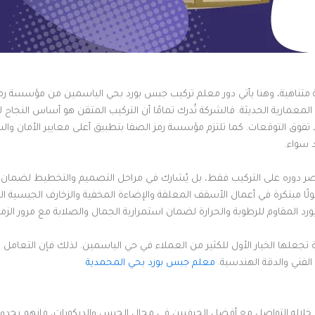
قة متناهية، وهنا يأتي دور معلم تركيب جبس بورد بحي الياسمين من مؤسسة رمز 
لمعمارية الحديثة. فالشركة تُدرك تمامًا أن التركيب المتقن هو أساس النجا
فوق التوقعات. كما تلتزم مؤسسة رمز الصفا بتطبيق أعلى معايير الأمان وال
 سواء.
ر دوره على التركيب فقط، بل يُشارك في مراحل التصميم والتخطيط لضمان أن 
ًا مبتكرة في أعمال الأسقف المعلقة والإضاءة المخفية والزخارف الجبسية الفري
د المقاوم للرطوبة والحرارة لضمان استمرارية الجمال والصلابة مع مرور الزم
ودة تجعلها الخيار الأول للكثير من العملاء في حي الياسمين. لذلك فإن الت
لفني والدقة الهندسية.
معلم جبس بورد بحي المحمدية
خلاله التواصل مع أفضل الحرفيين في مجال الجبس والديكورات، فإنهم يج