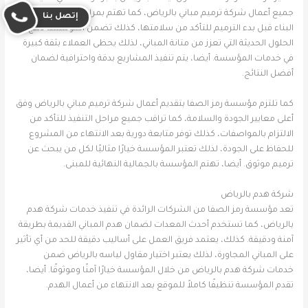
جميع أعمال شركة ترميم مباني بالرياض، كما تهتم بمراجعة جميع عناصر
إتصل بنا
البناء قبل بدء الترميم للتأكد من سلامتها، كذلك تضمن المؤسسة دمج
الحلول الحديثة التي تعزز من متانة المباني، لذلك يحظى العملاء بثقة كبيرة
في خدمات المؤسسة. أيضا، يتم تنفيذ المشاريع بدقة واحترافية لضمان
أفضل النتائج.
كما تلتزم مؤسسة رمز الصفا بتقديم أعمال شركة ترميم مباني بالرياض وفق
أعلى معايير الجودة والسلامة، كما تراقب جميع مراحل التنفيذ للتأكد من
الالتزام بالمواصفات، كذلك توفر متابعة دورية بعد الانتهاء من المشروع
للحفاظ على الجودة، لذلك تعتبر المؤسسة خيارًا مثاليًا لكل من يبحث عن
ترميم موثوق. أيضا، تهتم المؤسسة بالجمالية النهائية للمبنى.
شركة هدم بالرياض
تعد مؤسسة رمز الصفا من الشركات الرائدة في تنفيذ خدمات شركة هدم
بالرياض، كما تستخدم أحدث المعدات لضمان هدم المباني القديمة بطريقة
آمنة ودقيقة. كذلك، يعتمد فريق العمل على أساليب دقيقة للحد من أي تأثير
على المباني المجاورة، لذلك يعتبر اختيار مقاول لياسه بالرياض ضمن
خدمات شركة هدم بالرياض من خلال المؤسسة خيارًا آمنًا وموثوقًا. أيضا،
تقدم المؤسسة تنظيفًا كاملاً للموقع بعد الانتهاء من أعمال الهدم.