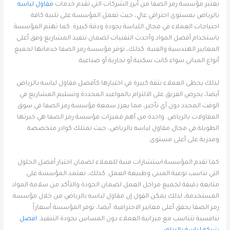
تعتبر مؤسسة رمز الصفا من أبرز الشركات التي تقدم خدمات
مقاول لياسه
بالرياض بمستوى احترافي عالٍ، حيث تعمل المؤسسة على تلبية كافة
احتياجات العملاء في مجال اللياسة بجودة ودقة كبيرة. كما تهتم المؤسسة
باستخدام أفضل المواد وأحدث التقنيات لضمان تنفيذ المشاريع وفق أعلى
المعايير الهندسية والفنية. كذلك، توفر مؤسسة رمز الصفا خدماتها لجميع
أنواع المباني سواء كانت سكنية أو تجارية أو صناعية.
لذلك يحظى العملاء بثقة كبيرة في اختيارها كأفضل مقاول لياسه بالرياض.
أيضا، يحرص الفريق على الالتزام بالمواعيد المحددة وتسليم المشاريع في
الوقت المحدد دون أي تأخير، مما يعزز سمعة مؤسسة رمز الصفا في سوق
المقاولات بالرياض. واحدة من أهم مميزات مؤسسة رمز الصفا هي خبرتها
الطويلة في مجال مقاول لياسه بالرياض، حيث تمتلك كوادر متخصصة
ومدربة على أعلى مستوى.
كما تقدم المؤسسة استشارات فنية للعملاء لضمان اختيار أفضل الحلول
التي تناسب نوعية المبنى وطبيعة العمل. كذلك، تعتمد المؤسسة على
متابعة دقيقة لجميع مراحل العمل لضمان الجودة والتأكد من سلامة المواد
المستخدمة، لذلك يمكن القول إن مقاول لياسه بالرياض من خلال مؤسسة
رمز الصفا يحقق أعلى معايير الاحترافية. أيضا، توفر المؤسسة أسعاراً
تنافسية تتناسب مع ميزانية العملاء دون المساس بجودة التنفيذ.
افضل