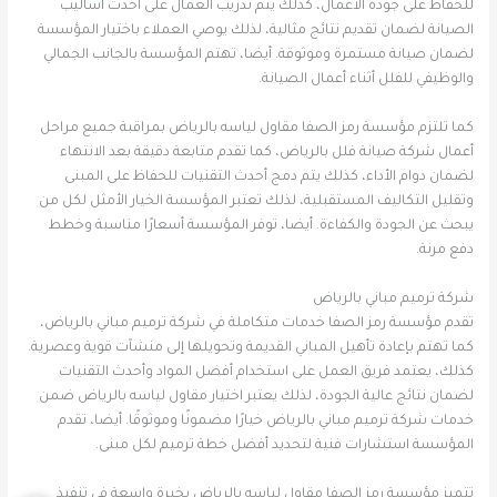
للحفاظ على جودة الأعمال، كذلك يتم تدريب العمال على أحدث أساليب
الصيانة لضمان تقديم نتائج مثالية، لذلك يوصي العملاء باختيار المؤسسة
لضمان صيانة مستمرة وموثوقة. أيضا، تهتم المؤسسة بالجانب الجمالي
والوظيفي للفلل أثناء أعمال الصيانة.
كما تلتزم مؤسسة رمز الصفا مقاول لياسه بالرياض بمراقبة جميع مراحل
أعمال شركة صيانة فلل بالرياض، كما تقدم متابعة دقيقة بعد الانتهاء
لضمان دوام الأداء، كذلك يتم دمج أحدث التقنيات للحفاظ على المبنى
وتقليل التكاليف المستقبلية، لذلك تعتبر المؤسسة الخيار الأمثل لكل من
يبحث عن الجودة والكفاءة. أيضا، توفر المؤسسة أسعارًا مناسبة وخطط
دفع مرنة.
شركة ترميم مباني بالرياض
تقدم مؤسسة رمز الصفا خدمات متكاملة في شركة ترميم مباني بالرياض،
كما تهتم بإعادة تأهيل المباني القديمة وتحويلها إلى منشآت قوية وعصرية.
كذلك، يعتمد فريق العمل على استخدام أفضل المواد وأحدث التقنيات
لضمان نتائج عالية الجودة، لذلك يعتبر اختيار مقاول لياسه بالرياض ضمن
خدمات شركة ترميم مباني بالرياض خيارًا مضمونًا وموثوقًا. أيضا، تقدم
المؤسسة استشارات فنية لتحديد أفضل خطة ترميم لكل مبنى.
تتميز مؤسسة رمز الصفا مقاول لياسه بالرياض بخبرة واسعة في تنفيذ