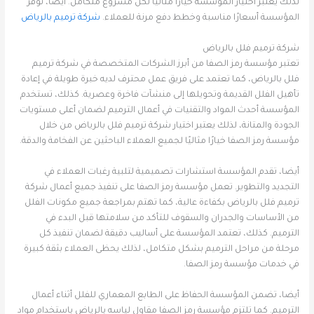
لذلك يعتبر اختيار المؤسسة خيارًا مثاليًا لكل مشروع متكامل. أيضا، توفر
المؤسسة أسعارًا مناسبة وخطط دفع مرنة للعملاء.
شركة ترميم بالرياض
شركة ترميم فلل بالرياض
تعتبر مؤسسة رمز الصفا من أبرز الشركات المتخصصة في شركة ترميم
فلل بالرياض، كما تعتمد على فريق عمل محترف لديه خبرة طويلة في إعادة
تأهيل الفلل القديمة وتحويلها إلى منشآت فاخرة وعصرية. كذلك، تستخدم
المؤسسة أحدث المواد والتقنيات في أعمال الترميم لضمان أعلى مستويات
الجودة والمتانة، لذلك يعتبر اختيار شركة ترميم فلل بالرياض من خلال
مؤسسة رمز الصفا خيارًا مثاليًا لجميع العملاء الباحثين عن الفخامة والدقة.
أيضا، تقدم المؤسسة استشارات تصميمية لتلبية رغبات العملاء في
التجديد والتطوير. تعمل مؤسسة رمز الصفا على تنفيذ جميع أعمال شركة
ترميم فلل بالرياض بكفاءة عالية، كما تهتم بمراجعة جميع مكونات الفلل
من الأساسات والجدران والسقوف للتأكد من سلامتها قبل البدء في
الترميم. كذلك، تعتمد المؤسسة على أساليب دقيقة لضمان تنفيذ كل
مرحلة من مراحل الترميم بشكل متكامل، لذلك يحظى العملاء بثقة كبيرة
في خدمات مؤسسة رمز الصفا.
أيضا، تضمن المؤسسة الحفاظ على الطابع المعماري للفلل أثناء أعمال
الترميم. كما تلتزم مؤسسة رمز الصفا مقاول لياسه بالرياض باستخدام مواد