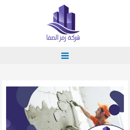
خطي
لى
لمحتوى