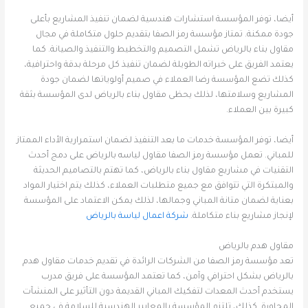
أيضا، توفر المؤسسة استشارات هندسية لضمان تنفيذ المشاريع بأعلى
جودة ممكنة. تمتاز مؤسسة رمز الصفا بتقديم حلول متكاملة في مجال
مقاول بناء بالرياض تشمل التصميم والتخطيط والتنفيذ والصيانة. كما
يعتمد الفريق على خبراته الطويلة لضمان تنفيذ كل مرحلة بدقة واحترافية،
كذلك تضع المؤسسة رضا العملاء في صميم أولوياتها لضمان جودة
المشاريع وسلامتها، لذلك يحظى مقاول بناء بالرياض لدى المؤسسة بثقة
كبيرة بين العملاء.
أيضا، توفر المؤسسة خدمات ما بعد التنفيذ لضمان استمرارية الأداء الممتاز
للمباني. تعمل مؤسسة رمز الصفا مقاول لياسه بالرياض على دمج أحدث
التقنيات في مشاريع مقاول بناء بالرياض، كما تهتم بالتصاميم الحديثة
والمبتكرة التي تتوافق مع جميع متطلبات العملاء، كذلك يتم اختيار المواد
بعناية لضمان متانة المباني وجمالها، لذلك يمكن الاعتماد على المؤسسة
لإنجاز مشاريع بناء متكاملة.
شركة اعمال لياسة بالرياض
مقاول هدم بالرياض
تعد مؤسسة رمز الصفا من الشركات الرائدة في تقديم خدمات مقاول هدم
بالرياض بشكل احترافي وآمن، كما تعتمد المؤسسة على فريق مدرب
يستخدم أحدث المعدات لتفكيك المباني القديمة دون التأثير على المنشآت
المجاورة. كذلك، تلتزم المؤسسة بالمعايير الهندسية للسلامة في جميع