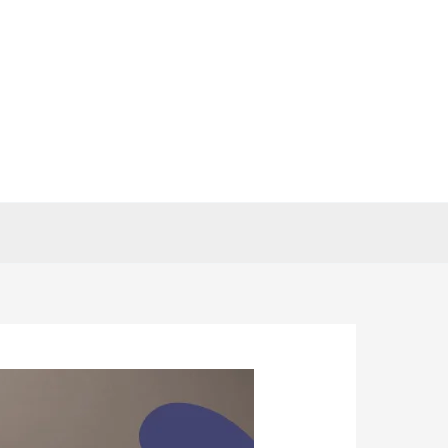
خطي
لى
لمحتوى