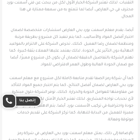
التقنيات. لذلك تعتبر الشركة الخيار الأول لكل من يبحث عن فني أسمنت بورد
محترف في حي العارض، أيضا لما تتمتع به من سمعة ممتازة في هذا
المجال.
أيضا، يقدم معلم اسمنت بورد بحي العارض استشارات متخصصة لضمان
اختيار أفضل المواد والأساليب، كما يتم تنفيذ كل مشروع بطريقة مرتبة
ومنظمة لضمان رضا العميل. كذلك، تحرص الشركة على الالتزام بالمواعيد
النهائية دون التأثير على الجودة، لذلك يعتمد عليها العملاء بثقة كبيرة. كما
تهتم الشركة بالتفاصيل الدقيقة لضمان أن يكون كل مشروع مميزًا، أيضا
مع ضمان الجودة العالية وطول العمر الافتراضي للمواد.
كما أن شركة رمز الصفا تقدم متابعة كاملة لكل مشروع مع معلم اسمنت
بورد بحي العارض لضمان أفضل النتائج، كما يتم اختبار جميع المواد للتأكد
من مقاومتها للعوامل الجوية والحرارة. كذلك، توفر الشركة حلول مبتكرة
لأي تحديات تواجه المشاريع، لذلك تعتبر الخيار الأمثل لكل من يبحث عن
إتصل بنا
جودة واحترافية في تركيب الأسمنت بورد. أيضا، يتم الاهتمام بتوفير تجربة
مميزة للعميل من البداية للنهاية، كما تركز الشركة على تقديم خدمات
موثوقة وفعالة.
بالإضافة إلى ذلك، يمثل معلم اسمنت بورد بحي العارض في شركة رمز