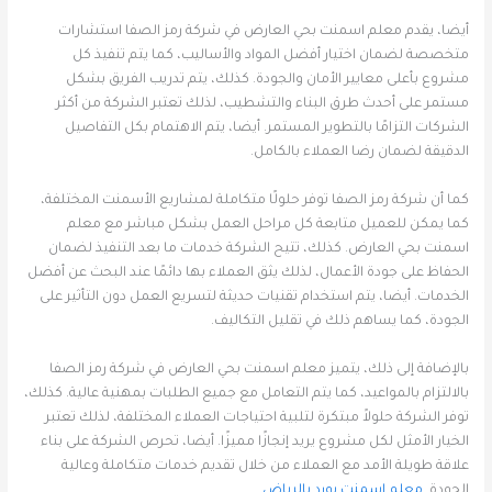
أيضا، يقدم معلم اسمنت بحي العارض في شركة رمز الصفا استشارات
متخصصة لضمان اختيار أفضل المواد والأساليب، كما يتم تنفيذ كل
مشروع بأعلى معايير الأمان والجودة. كذلك، يتم تدريب الفريق بشكل
مستمر على أحدث طرق البناء والتشطيب، لذلك تعتبر الشركة من أكثر
الشركات التزامًا بالتطوير المستمر. أيضا، يتم الاهتمام بكل التفاصيل
الدقيقة لضمان رضا العملاء بالكامل.
كما أن شركة رمز الصفا توفر حلولًا متكاملة لمشاريع الأسمنت المختلفة،
كما يمكن للعميل متابعة كل مراحل العمل بشكل مباشر مع معلم
اسمنت بحي العارض. كذلك، تتيح الشركة خدمات ما بعد التنفيذ لضمان
الحفاظ على جودة الأعمال، لذلك يثق العملاء بها دائمًا عند البحث عن أفضل
الخدمات. أيضا، يتم استخدام تقنيات حديثة لتسريع العمل دون التأثير على
الجودة، كما يساهم ذلك في تقليل التكاليف.
بالإضافة إلى ذلك، يتميز معلم اسمنت بحي العارض في شركة رمز الصفا
بالالتزام بالمواعيد، كما يتم التعامل مع جميع الطلبات بمهنية عالية. كذلك،
توفر الشركة حلولاً مبتكرة لتلبية احتياجات العملاء المختلفة، لذلك تعتبر
الخيار الأمثل لكل مشروع يريد إنجازًا مميزًا. أيضا، تحرص الشركة على بناء
علاقة طويلة الأمد مع العملاء من خلال تقديم خدمات متكاملة وعالية
الجودة.
معلم اسمنت بورد بالرياض