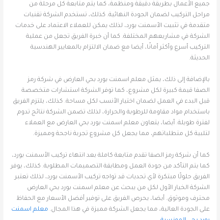
جميع الأعمال بطريقة دقيقة ومنظمة، كما يتم متابعة كل مرحلة من
مراحل التركيب لضمان الجودة النهائية. كذلك، تستخدم الشركة تقنيات
متقدمة في تثبيت الأسمنت بورد، لذلك يمكن للعملاء الاعتماد على خدمات
الشركة في مشاريعهم المختلفة. كما أن خبرة الفريق تجعل من عملية
التركيب أسرع وأكثر أمانًا، أيضا مع ضمان الالتزام بالمعايير الهندسية
الحديثة.
بالإضافة إلى ذلك، يمثل معلم اسمنت بورد بحي العارض في شركة رمز
الصفا قيمة كبيرة لكل مشروع، كما توفر الشركة استشارات متخصصة
قبل البدء في العمل لضمان اختيار الأنسب لكل مساحة. كذلك، يلتزم الفريق
باستخدام مواد مقاومة للرطوبة والحرارة، لذلك تضمن الشركة نتائج تدوم
لفترة طويلة. أيضا، يتعاون معلم اسمنت بورد بحي العارض مع العملاء
لتلبية كل متطلباتهم، مما يجعل كل مشروع تجربة ناجحة ومميزة.
كما أن شركة رمز الصفا تقدم متابعة كاملة بعد انتهاء تركيب الأسمنت بورد،
كما يتم التأكد من جودة العمل ومطابقة التصميمات المطلوبة. كذلك، يوفر
الفريق حلولًا مبتكرة لأي تحديات قد تواجه تركيب الأسمنت بورد، لذلك تعتبر
الشركة الخيار الأول لكل من يبحث عن معلم اسمنت بورد بحي العارض
محترف وموثوق. أيضا، يحرص الفريق على توفير أفضل الأسعار مع الحفاظ
على الجودة العالية، مما يجعل الشركة مميزة في هذا المجال.
معلم اسمنت