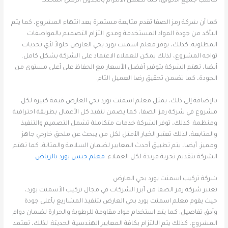
تناسب جميع الأذواق، كما تضمن الالتزام بالجدول الزمني المحدد.
كما أن شركة رمز الصفا تقدم متابعة مستمرة بعد انتهاء المشروع، كما يتم
التأكد من جودة المواد المستخدمة ومدى التزام التصميم بالمواصفات
المطلوبة. كذلك، يوفر معلم اسمنت بورد بحي العارض حلولاً لأي تحديات
تواجه المشروع، لذلك يمكن للعملاء الاعتماد على الشركة بشكل كامل.
أيضا، تهتم الشركة بتوفير أفضل الأسعار مع الحفاظ على أعلى مستوى من
الجودة، كما تضمن تحقيق رضا العميل التام.
بالإضافة إلى ذلك، يمثل معلم اسمنت بورد بحي العارض قيمة كبيرة لكل
مشروع في شركة رمز الصفا، كما يضمن تنفيذ كل الأعمال بطريقة احترافية
ومنظمة. كذلك، توفر الشركة خدمات متكاملة تشمل التصميم والتنفيذ
والمتابعة، لذلك تعتبر الخيار الأمثل لكل من يبحث عن ملحق خارجي جاهز
ومميز. أيضا، يتم تطبيق أحدث المعايير لضمان السلامة والمتانة، كما تهتم
الشركة بتقديم تجربة فريدة لكل العملاء.
معلم جبس بورد بالرياض
شركة تركيب اسمنت بورد بحي العارض
تعتبر شركة رمز الصفا من أبرز الشركات في مجال تركيب الأسمنت بورد،
حيث يقوم معلم اسمنت بورد بحي العارض بتنفيذ المشاريع بأعلى جودة
وأدق تفاصيل. كما يتم استخدام مواد مقاومة للرطوبة والحرارة لضمان دوام
المشروع، كذلك يتم الالتزام بكافة المعايير الهندسية الحديثة. لذلك، تعتمد