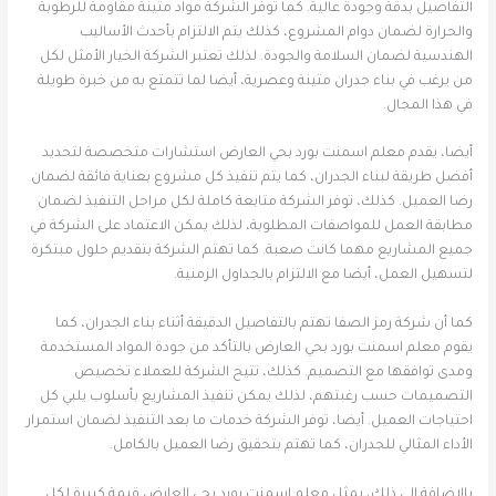
التفاصيل بدقة وجودة عالية. كما توفر الشركة مواد متينة مقاومة للرطوبة
والحرارة لضمان دوام المشروع، كذلك يتم الالتزام بأحدث الأساليب
الهندسية لضمان السلامة والجودة. لذلك تعتبر الشركة الخيار الأمثل لكل
من يرغب في بناء جدران متينة وعصرية، أيضا لما تتمتع به من خبرة طويلة
في هذا المجال.
أيضا، يقدم معلم اسمنت بورد بحي العارض استشارات متخصصة لتحديد
أفضل طريقة لبناء الجدران، كما يتم تنفيذ كل مشروع بعناية فائقة لضمان
رضا العميل. كذلك، توفر الشركة متابعة كاملة لكل مراحل التنفيذ لضمان
مطابقة العمل للمواصفات المطلوبة، لذلك يمكن الاعتماد على الشركة في
جميع المشاريع مهما كانت صعبة. كما تهتم الشركة بتقديم حلول مبتكرة
لتسهيل العمل، أيضا مع الالتزام بالجداول الزمنية.
كما أن شركة رمز الصفا تهتم بالتفاصيل الدقيقة أثناء بناء الجدران، كما
يقوم معلم اسمنت بورد بحي العارض بالتأكد من جودة المواد المستخدمة
ومدى توافقها مع التصميم. كذلك، تتيح الشركة للعملاء تخصيص
التصميمات حسب رغبتهم، لذلك يمكن تنفيذ المشاريع بأسلوب يلبي كل
احتياجات العميل. أيضا، توفر الشركة خدمات ما بعد التنفيذ لضمان استمرار
الأداء المثالي للجدران، كما تهتم بتحقيق رضا العميل بالكامل.
بالإضافة إلى ذلك، يمثل معلم اسمنت بورد بحي العارض قيمة كبيرة لكل