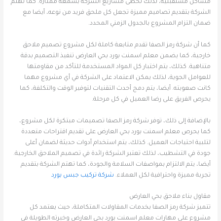
مشاكل مستقبلية، لذلك تحظى مشاريع الشركة بسمعة ممتازة. كما تهتم
الشركة بتقديم تصاميم مميزة تجعل كل ملحق فريد من نوعه، أيضا مع
ضمان التزام المشروع بالجدول الزمني المحدد.
كما أن شركة رمز الصفا تقدم متابعة كاملة لكل مشروع تصميم ملاحق
خارجية، كما يضمن معلم اسمنت بورد بحي العارض تنفيذ التصميم بدقة
متناهية. كذلك، يتم اختبار كل المواد المستخدمة للتأكد من مقاومتها
للعوامل الجوية، لذلك يمكن الاعتماد على الشركة في أي مشروع مهما
كانت صعوبته. أيضا، يتم دمج أحدث التقنيات لتوفير الوقت والتكلفة، كما
يحرص الفريق على رضا العميل في كل مرحلة.
بالإضافة إلى ذلك، توفر شركة رمز الصفا تصميمات مبتكرة لكل مشروع،
كما يحرص معلم اسمنت بورد بحي العارض على تقديم اقتراحات متعددة
لتلبية احتياجات العميل. كذلك، يتم استخدام أدوات حديثة لضمان أعلى
جودة في التشطيب، لذلك تعتبر الشركة رائدة في تصميم الملاحق الخارجية.
أيضا، يتم الالتزام بمواصفات السلامة والجودة، كما تهتم الشركة بتقديم
تجربة مميزة واحترافية لكل العملاء.
شركة تركيب جبس بورد
مقاول بناء ملاحق بحي العارض
تتميز شركة رمز الصفا بخدمات المقاولات المتكاملة، حيث يعتمد كل
مشروع على مهارات معلم اسمنت بورد بحي العارض وخبرته الطويلة في