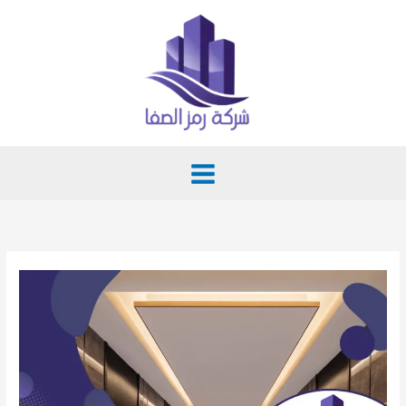
خطي
لى
لمحتوى