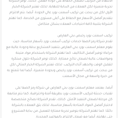
الانتهاء من التركيب لضمان الحفاظ على جودة العمل. كذلك، توفر الشركة
تجربة متميزة لكل العملاء من البداية للنهاية، لذلك تعتبر الشركة الخيار
الأول لكل من يبحث عن تركيب أسمنت بورد عالي الجودة. أيضا، يتم الالتزام
بتقديم أفضل الأسعار مع الحفاظ على أعلى مستوى من الخدمة، كما تهتم
الشركة بتلبية كافة احتياجات العملاء بشكل متكامل.
تركيب اسمنت بورد رخيص بحي العارض
تقدم شركة رمز الصفا خدمات تركيب أسمنت بورد بأسعار مناسبة، حيث
يقوم معلم اسمنت بورد بحي العارض بتنفيذ المشاريع بدقة وجودة عالية مع
مراعاة توفير أفضل التكاليف. كما تهتم الشركة باستخدام مواد متينة
ومواصفات عالية لضمان نتائج ممتازة، كذلك توفر الشركة حلول مبتكرة
لتقليل الوقت والجهد أثناء التركيب. لذلك تعتبر الشركة الخيار المثالي لكل
من يبحث عن تركيب أسمنت بورد رخيص وبجودة متميزة، أيضا لما تتمتع به
من خبرة واسعة في مجال الأسمنت.
أيضا، يعتمد معلم اسمنت بورد بحي العارض في شركة رمز الصفا على
تقنيات حديثة لتركيب الأسمنت بورد بطريقة آمنة واحترافية، كما يتم متابعة
كل مرحلة لضمان التنفيذ الأمثل. كذلك، تقدم الشركة نصائح متخصصة
لاختيار أفضل المواد المتاحة بأسعار مناسبة، لذلك يثق العملاء بالشركة
دائمًا. كما تهتم الشركة بتوفير تجربة ممتازة للعميل من بداية المشروع
حتى نهايته، أيضا مع ضمان الالتزام بالمواعيد المحددة.