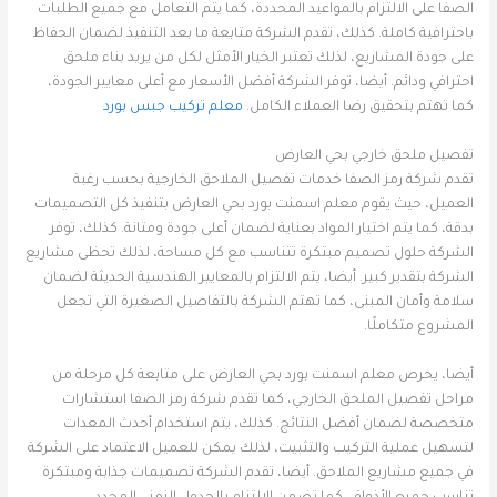
الصفا على الالتزام بالمواعيد المحددة، كما يتم التعامل مع جميع الطلبات
باحترافية كاملة. كذلك، تقدم الشركة متابعة ما بعد التنفيذ لضمان الحفاظ
على جودة المشاريع، لذلك تعتبر الخيار الأمثل لكل من يريد بناء ملحق
احترافي ودائم. أيضا، توفر الشركة أفضل الأسعار مع أعلى معايير الجودة،
كما تهتم بتحقيق رضا العملاء الكامل.
معلم تركيب جبس بورد
تفصيل ملحق خارجي بحي العارض
تقدم شركة رمز الصفا خدمات تفصيل الملاحق الخارجية بحسب رغبة
العميل، حيث يقوم معلم اسمنت بورد بحي العارض بتنفيذ كل التصميمات
بدقة، كما يتم اختيار المواد بعناية لضمان أعلى جودة ومتانة. كذلك، توفر
الشركة حلول تصميم مبتكرة تتناسب مع كل مساحة، لذلك تحظى مشاريع
الشركة بتقدير كبير. أيضا، يتم الالتزام بالمعايير الهندسية الحديثة لضمان
سلامة وأمان المبنى، كما تهتم الشركة بالتفاصيل الصغيرة التي تجعل
المشروع متكاملًا.
أيضا، يحرص معلم اسمنت بورد بحي العارض على متابعة كل مرحلة من
مراحل تفصيل الملحق الخارجي، كما تقدم شركة رمز الصفا استشارات
متخصصة لضمان أفضل النتائج. كذلك، يتم استخدام أحدث المعدات
لتسهيل عملية التركيب والتثبيت، لذلك يمكن للعميل الاعتماد على الشركة
في جميع مشاريع الملاحق. أيضا، تقدم الشركة تصميمات جذابة ومبتكرة