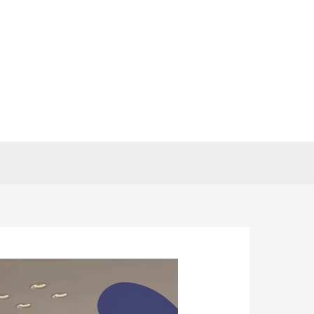
خطي
لى
لمحتوى