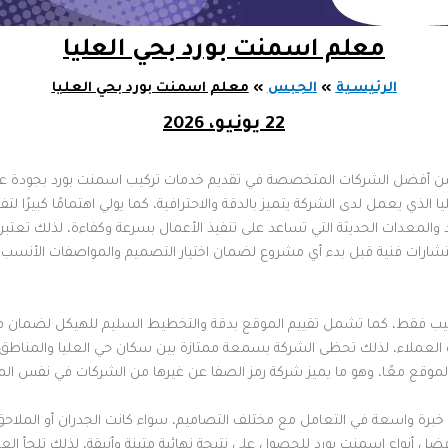
معلم اسمنت بورد بحي العليا
الرئيسية
الجبس
معلم اسمنت بورد بحي العليا
22 يونيو، 2026
من أفضل الشركات المتخصصة في تقديم خدمات تركيب اسمنت بورد بجودة عال
ي يعمل لدى الشركة يتميز بالدقة والاحترافية، كما يولي اهتمامًا كبيرًا 
لمعدات الحديثة التي تساعد على تنفيذ الأعمال بسرعة وكفاءة، لذلك تعتبر ش
استشارات فنية قبل بدء أي مشروع لضمان اختيار التصميم والمواصفات الأنسب
كيب فقط، كما تشمل تقييم الموقع بدقة والتخطيط السليم للهيكل لضمان متانة
العملاء، لذلك تحظى الشركة بسمعة ممتازة بين سكان حي العليا والمناطق ال
لموقع معًا، وهو ما يميز شركة رمز الصفا عن غيرها من الشركات في نفس الم
خبرة واسعة في التعامل مع مختلف التصاميم، سواء كانت الجدران أو الملاحق أ
أنواع اسمنت بورد للحصول على نتيجة نهائية متينة وأنيقة، لذلك تلجأ العديد